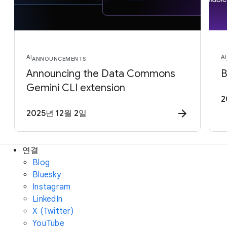
AI
AI
ANNOUNCEMENTS
Announcing the Data Commons
B
Gemini CLI extension
2
2025년 12월 2일
연결
Blog
Bluesky
Instagram
LinkedIn
X (Twitter)
YouTube