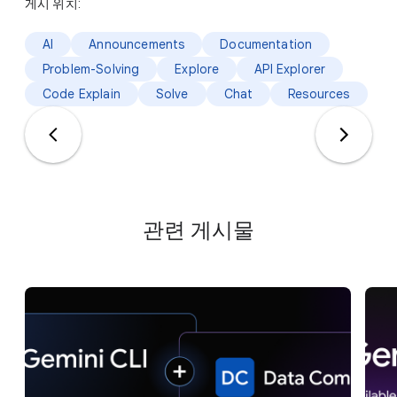
게시 위치:
AI
Announcements
Documentation
Problem-Solving
Explore
API Explorer
Code Explain
Solve
Chat
Resources
관련 게시물