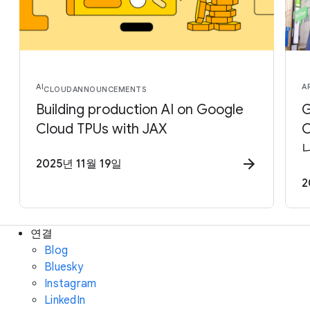
AI
A
CLOUD
ANNOUNCEMENTS
Building production AI on Google
G
Cloud TPUs with JAX
2025년 11월 19일
2
연결
Blog
Bluesky
Instagram
LinkedIn