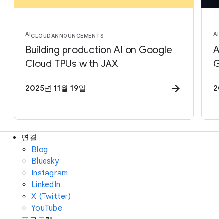
AI
AI
CLOUD
ANNOUNCEMENTS
Building production AI on Google
A
Cloud TPUs with JAX
G
2025년 11월 19일
2
연결
Blog
Bluesky
Instagram
LinkedIn
X (Twitter)
YouTube