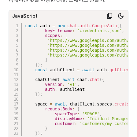
JavaScript
const
 auth 
=
new
chat
.
auth
.
GoogleAuth
(
{
keyFilename
:
'credentials.json'
,
scopes
:
[
'https://www.googleapis.com/auth/cha
'https://www.googleapis.com/auth/cha
'https://www.googleapis.com/auth/cha
'https://www.googleapis.com/auth/cha
]
}
)
;
const
 authClient 
=
await
 auth
.
getClient
(
)
    chatClient 
await
 chat
.
chat
(
{
version
:
'v1'
,
auth
:
 authClient

}
)
;
    space 
=
await
 chatClient
.
spaces
.
create
(
{
requestBody
:
{
spaceType
:
'SPACE'
,
displayName
:
'Incident Management
customer
:
'customers/my_customer'
}
}
)
;