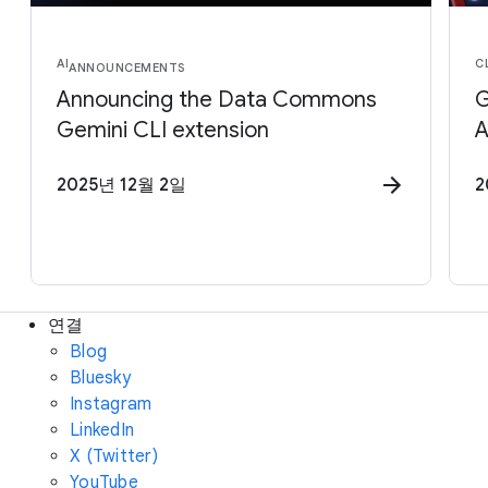
AI
C
ANNOUNCEMENTS
Announcing the Data Commons
G
Gemini CLI extension
2025년 12월 2일
2
연결
Blog
Bluesky
Instagram
LinkedIn
X (Twitter)
YouTube