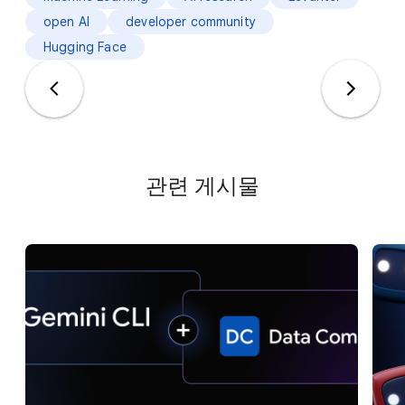
open AI
developer community
Hugging Face
관련 게시물