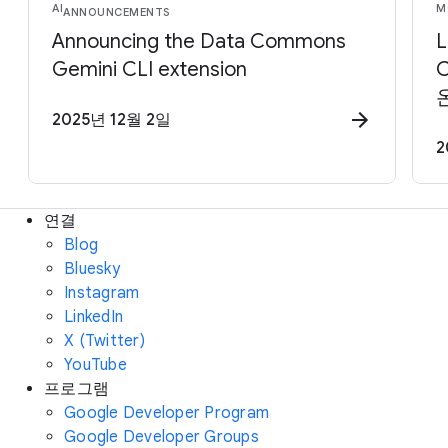
AI
M
ANNOUNCEMENTS
Announcing the Data Commons
Gemini CLI extension
C
2025년 12월 2일
2
연결
Blog
Bluesky
Instagram
LinkedIn
X (Twitter)
YouTube
프로그램
Google Developer Program
Google Developer Groups