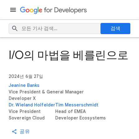
검색
I/O의 마법을 베를린으로
2024년 6월 27일
Jeanine Banks
Vice President & General Manager
Developer X
Dr. Wieland Holfelder
Tim Messerschmidt
Vice President
Head of EMEA
Sovereign Cloud
Developer Ecosystems
공유