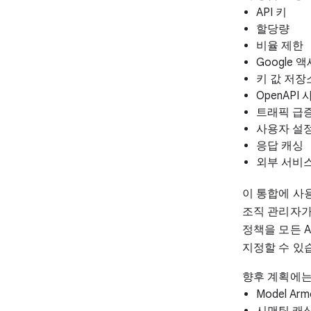
API 키
할당량
비율 제한
Google 
키 값 저장
OpenAPI
트래픽 급
사용자 설
응답 캐싱
외부 서비
이 통합에 사용되
조직 관리자가
정책을 모든 A
지정할 수 있
향후 계획에는 
Model Ar
시맨틱 캐