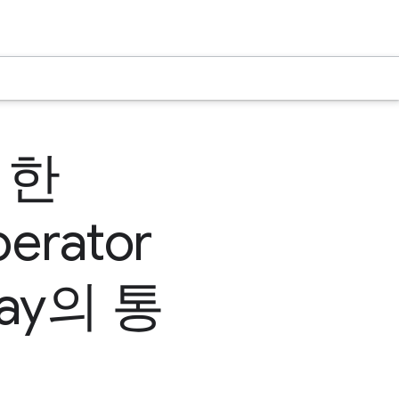
위한
erator
way의 통