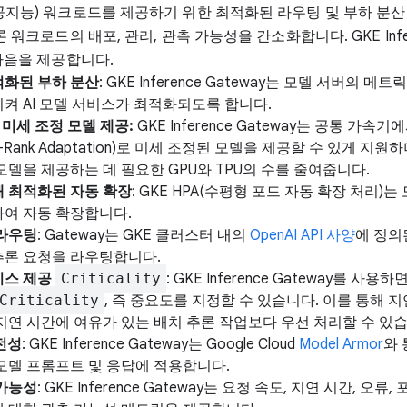
인공지능) 워크로드를 제공하기 위한 최적화된 라우팅 및 부하 분산
론 워크로드의 배포, 관리, 관측 가능성을 간소화합니다. GKE Infe
 다음을 제공합니다.
적화된 부하 분산
: GKE Inference Gateway는 모델 서버의 메
켜 AI 모델 서비스가 최적화되도록 합니다.
A 미세 조정 모델 제공:
GKE Inference Gateway는 공통 가속기
w-Rank Adaptation)로 미세 조정된 모델을 제공할 수 있게 지원
모델을 제공하는 데 필요한 GPU와 TPU의 수를 줄여줍니다.
해 최적화된 자동 확장
: GKE HPA(수평형 포드 자동 확장 처리)는
하여 자동 확장합니다.
 라우팅
: Gateway는 GKE 클러스터 내의
OpenAI API 사양
에 정의
추론 요청을 라우팅합니다.
비스 제공
Criticality
: GKE Inference Gateway를 사용하
Criticality
, 즉 중요도를 지정할 수 있습니다. 이를 통해 
지연 시간에 여유가 있는 배치 추론 작업보다 우선 처리할 수 있습
안전성
: GKE Inference Gateway는 Google Cloud
Model Armor
와 
모델 프롬프트 및 응답에 적용합니다.
 가능성
: GKE Inference Gateway는 요청 속도, 지연 시간, 오류