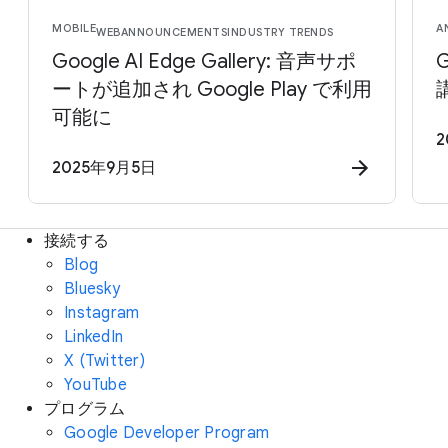
MOBILE
A
WEB
ANNOUNCEMENTS
INDUSTRY TRENDS
Google AI Edge Gallery: 音声サポ
ートが追加され Google Play で利用
可能に
2
2025年9月5日
接続する
Blog
Bluesky
Instagram
LinkedIn
X (Twitter)
YouTube
プログラム
Google Developer Program