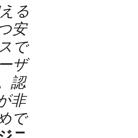
増える
つ安
スで
ーザ
。認
 が非
めで
ンジニ