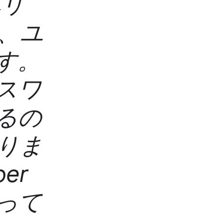
ペリ
、ユ
す。
スワ
るの
りま
er
って