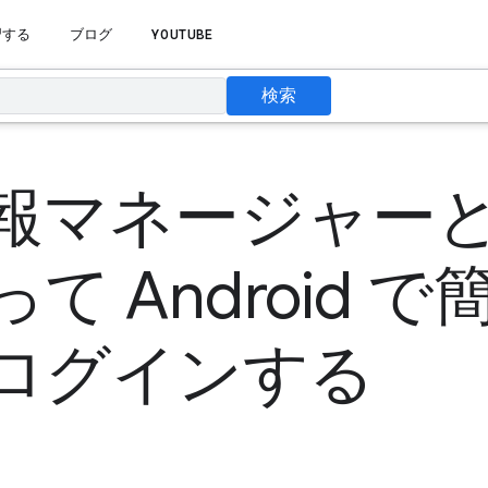
習する
ブログ
YOUTUBE
検索
報マネージャー
て Android 
ログインする