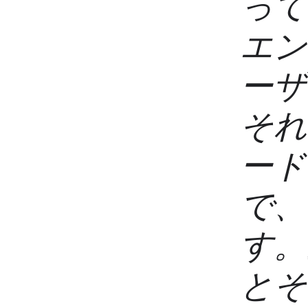
って
エン
ーザ
それ
ード
で、
す。
とそ