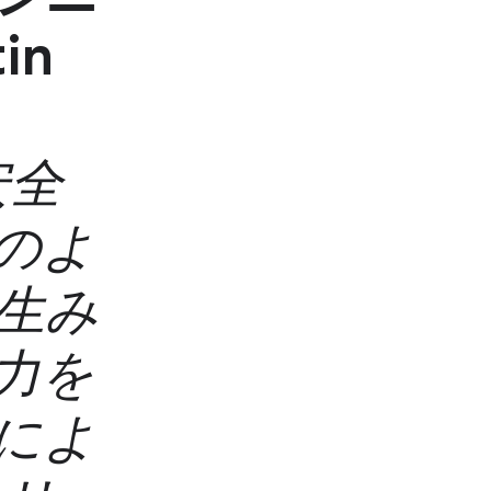
in
安全
のよ
生み
力を
によ