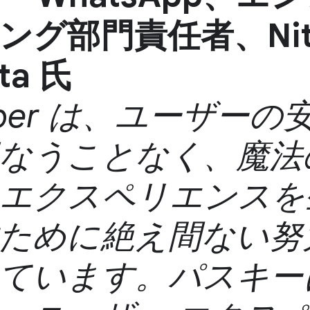
ング部門責任者、Nit
ta 氏
ber は、ユーザーの
なうことなく、魔法
エクスペリエンスを
ために絶え間ない努
ています。パスキー