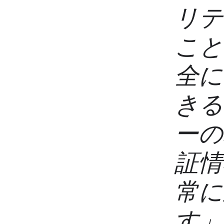
リテ
こと
全に
きる
ーの
証情
常に
す」