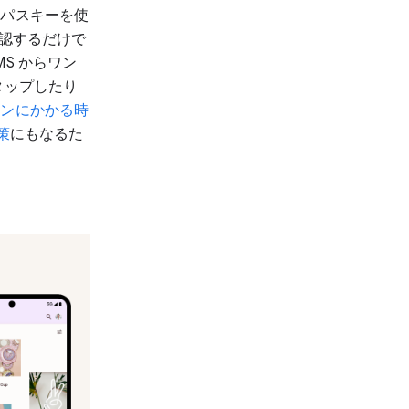
。パスキーを使
確認するだけで
S からワン
タップしたり
インにかかる時
策
にもなるた