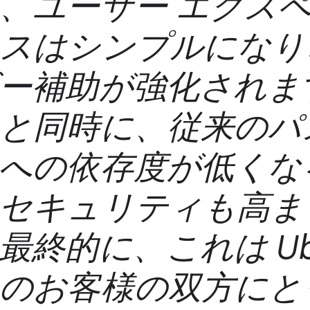
、ユーザー エクス
スはシンプルになり
ー補助が強化されま
と同時に、従来のパ
への依存度が低くな
セキュリティも高ま
最終的に、これは Ub
のお客様の双方にと