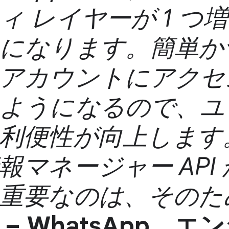
ィ レイヤーが 1 つ
になります。簡単か
アカウントにアクセ
ようになるので、ユ
利便性が向上します
報マネージャー API
重要なのは、そのた
– WhatsApp、エ