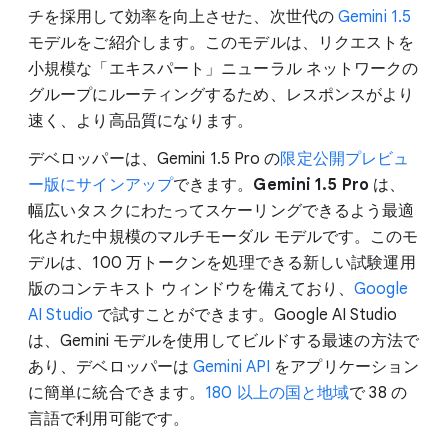
チを採用して効率を向上させた、次世代の
Gemini 1.5
モデルをご紹介します。このモデルは、リクエストを
小規模な「エキスパート」ニューラル ネットワークの
グループにルーティングするため、レスポンスがより
速く、より高品質になります。
デベロッパーは、Gemini 1.5 Pro の
限定公開プレビュ
ー版にサインアップ
できます。
Gemini 1.5 Pro
は、
幅広いタスクにわたってスケーリングできるよう最適
化された中規模のマルチモーダル モデルです。このモ
デルは、100 万トークンを処理できる新しい試験運用
版のコンテキスト ウィンドウを備えており、
Google
AI Studio
で試すことができます。Google AI Studio
は、Gemini モデルを使用してビルドする最速の方法で
あり、デベロッパーは
Gemini API
をアプリケーション
に簡単に統合できます。
180 以上の国と地域
で 38 の
言語で利用可能です。