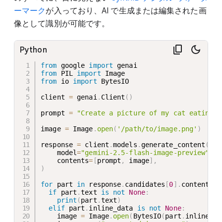
ーマーク
が入っており、AI で生成または編集された画
像として識別が可能です。
Python
from
 google 
import
from
 PIL 
import
from
 io 
import
 BytesIO

client 
=
 genai
.
Client
(
)
prompt 
=
"Create a picture of my cat eating a
image 
=
 Image
.
open
(
'/path/to/image.png'
)
response 
=
 client
.
models
.
generate_content
(
    model
=
"gemini-2.5-flash-image-preview"
,
    contents
=
[
prompt
,
 image
]
,
)
for
 part 
in
 response
.
candidates
[
0
]
.
content
.
pa
if
 part
.
text 
is
not
None
:
print
(
part
.
text
)
elif
 part
.
inline_data 
is
not
None
:
    image 
=
 Image
.
open
(
BytesIO
(
part
.
inline_da