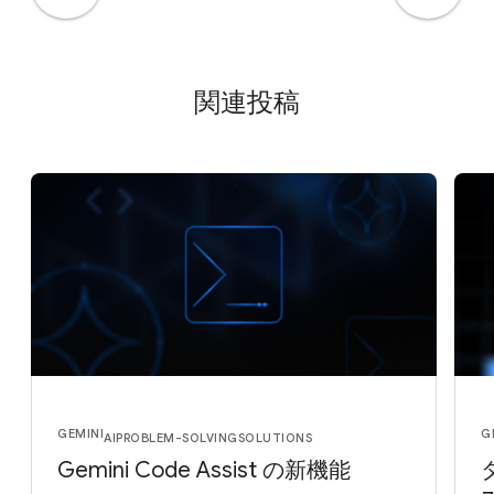
関連投稿
GEMINI
G
AI
PROBLEM-SOLVING
SOLUTIONS
Gemini Code Assist の新機能