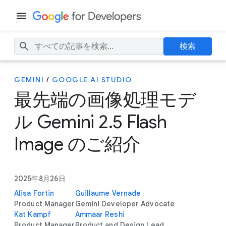
検索
GEMINI
/
GOOGLE AI STUDIO
最先端の画像処理モデ
ル Gemini 2.5 Flash
Image のご紹介
2025年8月26日
Alisa Fortin
Guillaume Vernade
Product Manager
Gemini Developer Advocate
Kat Kampf
Ammaar Reshi
Product Manager
Product and Design Lead