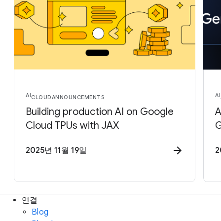
AI
AI
CLOUD
ANNOUNCEMENTS
Building production AI on Google
A
Cloud TPUs with JAX
G
2025년 11월 19일
2
연결
Blog