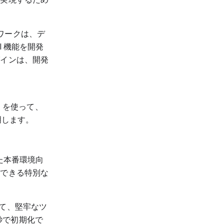
ワークは、デ
 機能を開発
グインは、開発
t を使って、
明します。
た本番環境向
価できる特別な
通じて、堅牢なツ
数秒で初期化で