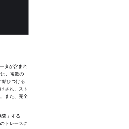
タデータが含まれ
では、複数の
に結びつける
付けされ、スト
す。また、完全
検査」する
このトレースに