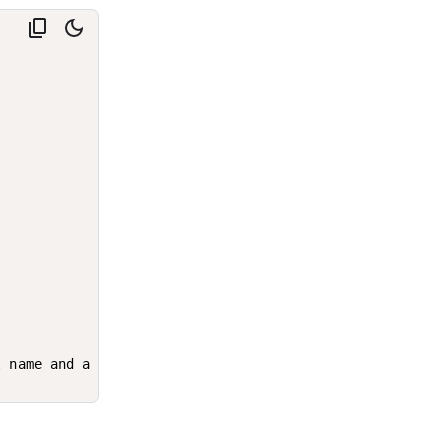
}
 name and a

.