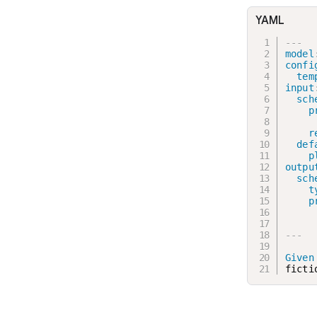
YAML
---
model
confi
tem
input
sch
p
r
def
p
outpu
sch
t
p
---
Given
ficti