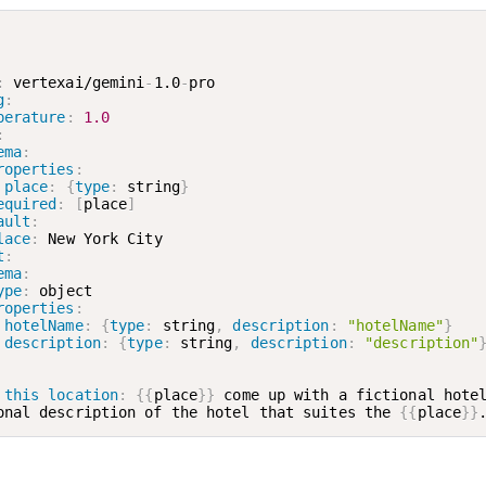
:
 vertexai/gemini
-
1.0
-
g
:
perature
:
1.0
:
ema
:
roperties
:
place
:
{
type
:
 string
}
equired
:
[
place
]
ault
:
lace
:
t
:
ema
:
ype
:
 object

roperties
:
hotelName
:
{
type
:
 string
,
description
:
"hotelName"
}
description
:
{
type
:
 string
,
description
:
"description"
 this location
:
{
{
place
}
}
 come up with a fictional hotel
onal description of the hotel that suites the 
{
{
place
}
}