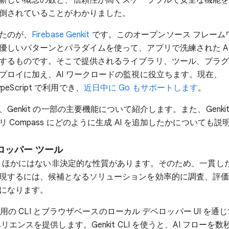
倒されていることがわかりました。
たのが、
Firebase Genkit
です。このオープンソース フレーム
優しいパターンとパラダイムを使って、アプリで洗練された AI
するものです。そこで提供されるライブラリ、ツール、プラ
プロイに加え、AI ワークロードの監視に役立ちます。現在、
/TypeScript で利用でき、
近日中に Go もサポートします
。
Genkit の一部の主要機能について紹介します。また、Genki
 Compass にどのように生成 AI を追加したかについても説
ロッパー ツール
には、ほかにはない非決定的な性質があります。そのため、一貫し
現するには、候補となるソリューションを効率的に調査、評
になります。
は、専用の CLI とブラウザベースのローカル デベロッパー UI を
リエンスを提供します。Genkit CLI を使うと、AI フローを