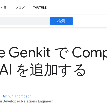
習する
ブログ
YOUTUBE
検索
se Genkit で Com
AI を追加する
Arthur Thompson
er
Developer Relations Engineer