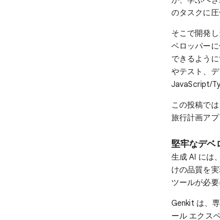
のタスクに圧
そこで開発し
ベロッパーに
できるように
やテスト、デ
JavaScript
この投稿では、
旅行計画アプリ
堅牢なデベ
生成 AI 
けの品質を実
ツールが必要
Genkit 
ール エクスペ