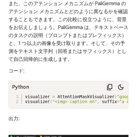
また、このアテンション メカニズムが PaliGemma の
アテンション メカニズムとどのように異なるかを確認
することもできます。この比較に役立つように、背景
をお伝えしましょう。PaliGemma は、テキストベース
のタスクの説明（プロンプトまたはプレフィックス）
と、1 つ以上の画像を受け取ります。そして、その予
測をテキスト文字列（回答またはサフィックス）とし
て自己回帰的に生成します。
コード:
Python
visualizer 
=
 AttentionMaskVisualizer
(
"google/
visualizer
(
"<img> caption en"
,
 suffix
=
"a cat 
出力: