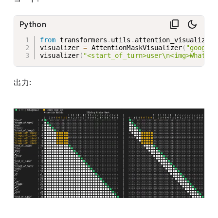
Python
from
 transformers
.
utils
.
attention_visualizer 
visualizer 
=
 AttentionMaskVisualizer
(
"google/
visualizer
(
"<start_of_turn>user\n<img>What is
出力: