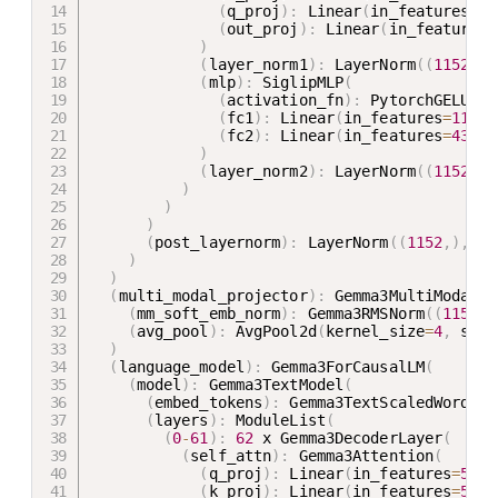
(
q_proj
)
:
 Linear
(
in_features
=
11
(
out_proj
)
:
 Linear
(
in_features
=
)
(
layer_norm1
)
:
 LayerNorm
(
(
1152
,
)
,
(
mlp
)
:
 SiglipMLP
(
(
activation_fn
)
:
 PytorchGELUTan
(
fc1
)
:
 Linear
(
in_features
=
1152
,
(
fc2
)
:
 Linear
(
in_features
=
4304
,
)
(
layer_norm2
)
:
 LayerNorm
(
(
1152
,
)
,
)
)
)
(
post_layernorm
)
:
 LayerNorm
(
(
1152
,
)
,
 ep
)
)
(
multi_modal_projector
)
:
 Gemma3MultiModalPr
(
mm_soft_emb_norm
)
:
 Gemma3RMSNorm
(
(
1152
,
)
(
avg_pool
)
:
 AvgPool2d
(
kernel_size
=
4
,
 stri
)
(
language_model
)
:
 Gemma3ForCausalLM
(
(
model
)
:
 Gemma3TextModel
(
(
embed_tokens
)
:
 Gemma3TextScaledWordEmb
(
layers
)
:
 ModuleList
(
(
0
-
61
)
:
62
 x Gemma3DecoderLayer
(
(
self_attn
)
:
 Gemma3Attention
(
(
q_proj
)
:
 Linear
(
in_features
=
5376
(
k_proj
)
:
 Linear
(
in_features
=
5376