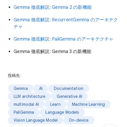
Gemma 徹底解説: Gemma 2 の新機能
Gemma 徹底解説: RecurrentGemma のアーキテク
チャ
Gemma 徹底解説: PaliGemma のアーキテクチャ
Gemma 徹底解説: Gemma 3 の新機能
投稿先:
Gemma
AI
Documentation
LLM architecture
Generative AI
multimodal AI
Learn
Machine Learning
PaliGemma
Language Models
Vision Language Model
On-device