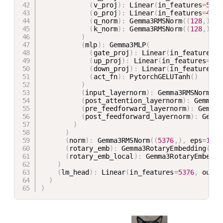
(
v_proj
)
:
 Linear
(
in_features
=
5376
(
o_proj
)
:
 Linear
(
in_features
=
4096
(
q_norm
)
:
 Gemma3RMSNorm
(
(
128
,
)
,
 e
(
k_norm
)
:
 Gemma3RMSNorm
(
(
128
,
)
,
 e
)
(
mlp
)
:
 Gemma3MLP
(
(
gate_proj
)
:
 Linear
(
in_features
=
5
(
up_proj
)
:
 Linear
(
in_features
=
537
(
down_proj
)
:
 Linear
(
in_features
=
2
(
act_fn
)
:
 PytorchGELUTanh
(
)
)
(
input_layernorm
)
:
 Gemma3RMSNorm
(
(
5
(
post_attention_layernorm
)
:
 Gemma3R
(
pre_feedforward_layernorm
)
:
 Gemma3
(
post_feedforward_layernorm
)
:
 Gemma
)
)
(
norm
)
:
 Gemma3RMSNorm
(
(
5376
,
)
,
 eps
=
1e-0
(
rotary_emb
)
:
 Gemma3RotaryEmbedding
(
)
(
rotary_emb_local
)
:
 Gemma3RotaryEmbeddi
)
(
lm_head
)
:
 Linear
(
in_features
=
5376
,
 out_f
)
)