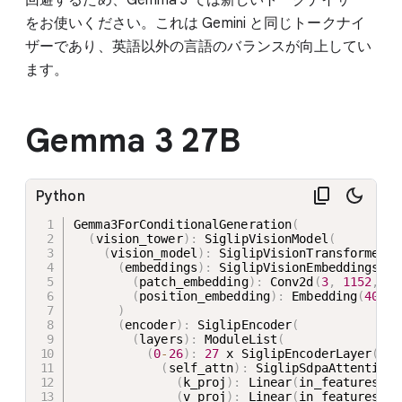
をお使いください。これは Gemini と同じトークナイ
ザーであり、英語以外の言語のバランスが向上してい
ます。
Gemma 3 27B
Python
Gemma3ForConditionalGeneration
(
(
vision_tower
)
:
 SiglipVisionModel
(
(
vision_model
)
:
 SiglipVisionTransformer
(
(
embeddings
)
:
 SiglipVisionEmbeddings
(
(
patch_embedding
)
:
 Conv2d
(
3
,
1152
,
 ke
(
position_embedding
)
:
 Embedding
(
4096
,
)
(
encoder
)
:
 SiglipEncoder
(
(
layers
)
:
 ModuleList
(
(
0
-
26
)
:
27
 x SiglipEncoderLayer
(
(
self_attn
)
:
 SiglipSdpaAttention
(
(
k_proj
)
:
 Linear
(
in_features
=
11
(
v_proj
)
:
 Linear
(
in_features
=
11