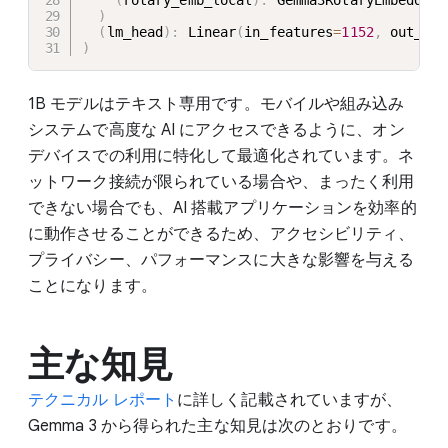
)
(
lm_head
)
:
 Linear
(
in_features
=
1152
,
 out_fea
)
1B モデルはテキスト専用です。モバイルや組み込み
システムで高度な AI にアクセスできるように、オン
デバイスでの利用に特化して最適化されています。ネ
ットワーク接続が限られている場合や、まったく利用
できない場合でも、AI 搭載アプリケーションを効率的
に動作させることができるため、アクセシビリティ、
プライバシー、パフォーマンスに大きな影響を与える
ことになります。
主な知見
テクニカル レポート
に詳しく記載されていますが、
Gemma 3 から得られた主な知見は次のとおりです。