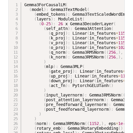
Gemma3ForCausalLM
(
(
model
)
:
 Gemma3TextModel
(
(
embed_tokens
)
:
 Gemma3TextScaledWordEmbed
(
layers
)
:
 ModuleList
(
(
0
-
25
)
:
26
 x Gemma3DecoderLayer
(
(
self_attn
)
:
 Gemma3Attention
(
(
q_proj
)
:
 Linear
(
in_features
=
1152
,
 
(
k_proj
)
:
 Linear
(
in_features
=
1152
,
 
(
v_proj
)
:
 Linear
(
in_features
=
1152
,
 
(
o_proj
)
:
 Linear
(
in_features
=
1024
,
 
(
q_norm
)
:
 Gemma3RMSNorm
(
(
256
,
)
,
 eps
(
k_norm
)
:
 Gemma3RMSNorm
(
(
256
,
)
,
 eps
)
(
mlp
)
:
 Gemma3MLP
(
(
gate_proj
)
:
 Linear
(
in_features
=
115
(
up_proj
)
:
 Linear
(
in_features
=
1152
,
(
down_proj
)
:
 Linear
(
in_features
=
691
(
act_fn
)
:
 PytorchGELUTanh
(
)
)
(
input_layernorm
)
:
 Gemma3RMSNorm
(
(
115
(
post_attention_layernorm
)
:
 Gemma3RMS
(
pre_feedforward_layernorm
)
:
 Gemma3RM
(
post_feedforward_layernorm
)
:
 Gemma3R
)
)
(
norm
)
:
 Gemma3RMSNorm
(
(
1152
,
)
,
 eps
=
1e-06
)
(
rotary_emb
)
:
 Gemma3RotaryEmbedding
(
)
(
rotary_emb_local
)
:
 Gemma3RotaryEmbedding