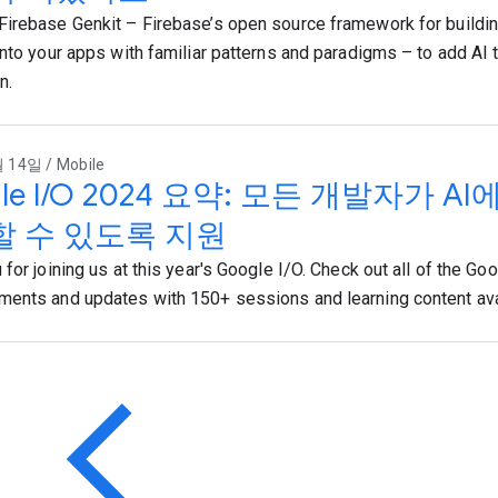
irebase Genkit – Firebase’s open source framework for buildin
into your apps with familiar patterns and paradigms – to add AI t
n.
 14일 / Mobile
gle I/O 2024 요약: 모든 개발자가 
 수 있도록 지원
for joining us at this year's Google I/O. Check out all of the Go
ents and updates with 150+ sessions and learning content av