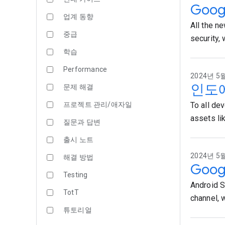
Goo
업계 동향
All the n
중급
security,
학습
Performance
2024년 5월 
인도에 
문제 해결
프로젝트 관리/애자일
To all de
assets lik
질문과 답변
출시 노트
2024년 5월
해결 방법
Goog
Testing
Android S
TotT
channel, 
튜토리얼