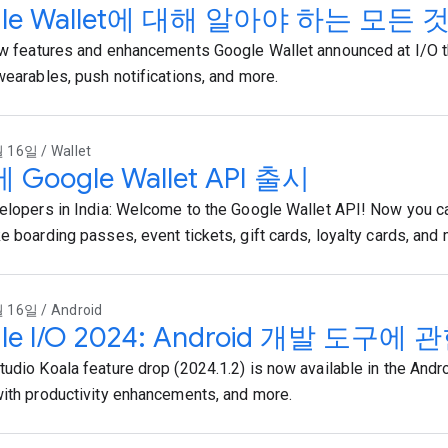
gle Wallet에 대해 알아야 하는 모든 
ew features and enhancements Google Wallet announced at I/O t
 wearables, push notifications, and more.
16일 / Wallet
Google Wallet API 출시
velopers in India: Welcome to the Google Wallet API! Now you ca
e boarding passes, event tickets, gift cards, loyalty cards, and 
 16일 / Android
le I/O 2024: Android 개발 도구
tudio Koala feature drop (2024.1.2) is now available in the Andr
with productivity enhancements, and more.