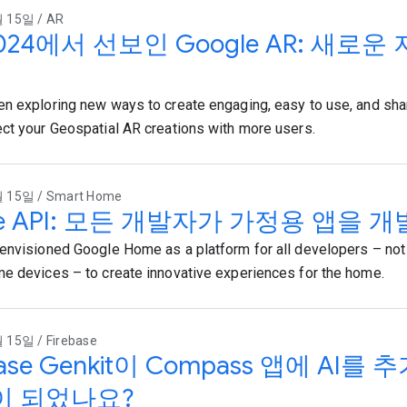
 15일 / AR
 2024에서 선보인 Google AR: 새로
n exploring new ways to create engaging, easy to use, and sh
ct your Geospatial AR creations with more users.
 15일 / Smart Home
e API: 모든 개발자가 가정용 앱을 
envisioned Google Home as a platform for all developers – not j
e devices – to create innovative experiences for the home.
15일 / Firebase
base Genkit이 Compass 앱에 AI
이 되었나요?