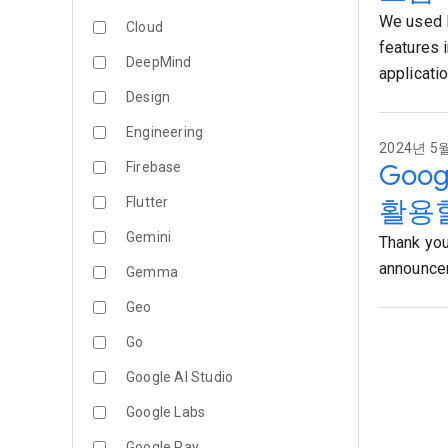
We used F
Cloud
features 
DeepMind
applicatio
Design
Engineering
2024년 5월
Goo
Firebase
Flutter
활용할
Gemini
Thank you 
announcem
Gemma
Geo
Go
Google AI Studio
Google Labs
Google Pay