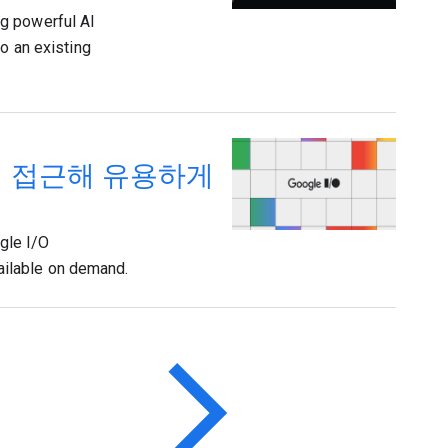
g powerful AI
o an existing
AI에 접근해 유용하게
ogle I/O
ailable on demand.