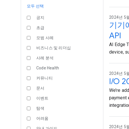
모두 선택
2024년 5월
공지
기기에서
초급
API
모범 사례
AI Edge T
비즈니스 및 리더십
device, s
사례 분석
Code Health
2024년 5월
커뮤니티
I/O
문서
We’re add
payment e
이벤트
integratio
탐색
어려움
2024년 5월 
안내 가이드