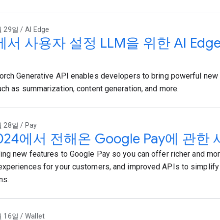
 29일 / AI Edge
 사용자 설정 LLM을 위한 AI Edge To
orch Generative API enables developers to bring powerful new 
uch as summarization, content generation, and more.
 28일 / Pay
 2024에서 전해온 Google Pay에 관
ing new features to Google Pay so you can offer richer and mo
xperiences for your customers, and improved APIs to simplif
ns.
16일 / Wallet