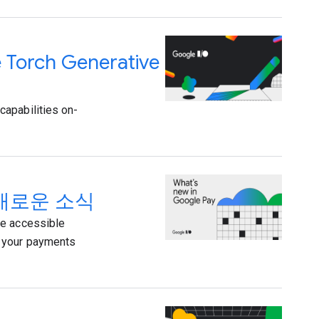
rch Generative
capabilities on-
한 새로운 소식
re accessible
y your payments