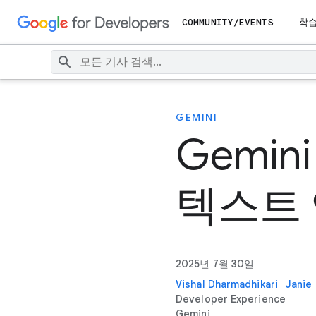
COMMUNITY/EVENTS
학
GEMINI
Gemini
텍스트
2025년 7월 30일
Vishal Dharmadhikari
Janie
Developer Experience
Gemini