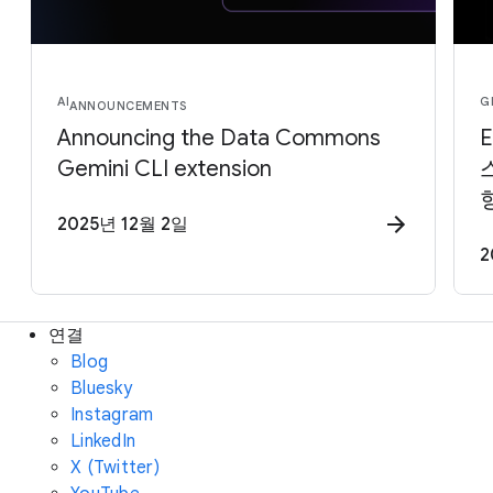
AI
G
ANNOUNCEMENTS
Announcing the Data Commons
Gemini CLI extension
2025년 12월 2일
2
연결
Blog
Bluesky
Instagram
LinkedIn
X (Twitter)