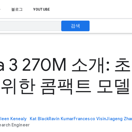
습
블로그
YOUTUBE
검색
 3 270M 소개:
를 위한 콤팩트 모델
leen Kenealy
Kat Black
Ravin Kumar
Francesco Visin
Jiageng Zha
earch Engineer