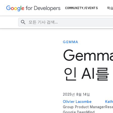
COMMUNITY/EVENTS
학
GEMMA
Gemma
인 AI
2025년 8월 14일
Olivier Lacombe
Kath
Group Product Manager
Res
Google DeepMind