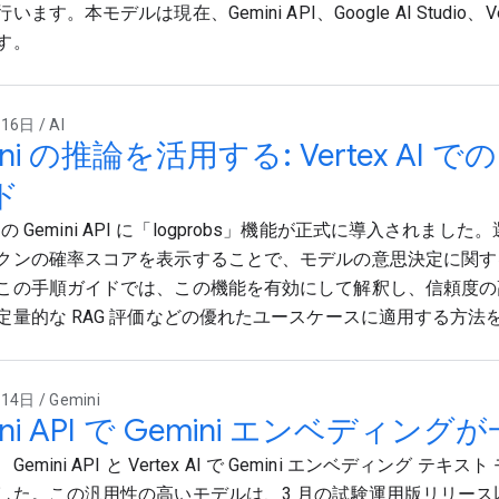
ます。本モデルは現在、Gemini API、Google AI Studio、Ve
す。
6日 / AI
ini の推論を活用する: Vertex AI での
ド
x AI の Gemini API に「logprobs」機能が正式に導入され
クンの確率スコアを表示することで、モデルの意思決定に関す
この手順ガイドでは、この機能を有効にして解釈し、信頼度の
定量的な RAG 評価などの優れたユースケースに適用する方法
4日 / Gemini
ini API で Gemini エンベディン
emini API と Vertex AI で Gemini エンベディング テ
した。この汎用性の高いモデルは、3 月の試験運用版リリース以