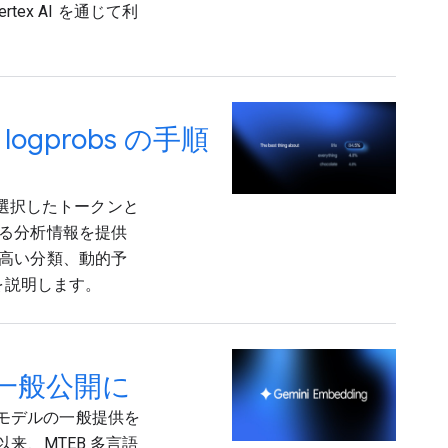
rtex AI を通じて利
 logprobs の手順
ました。選択したトークンと
る分析情報を提供
高い分類、動的予
を説明します。
グが一般公開に
キスト モデルの一般提供を
来、MTEB 多言語