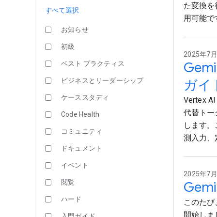
た変換を行い
すべて選択
用可能で
お知らせ
初級
2025年7月1
Gem
ベスト プラクティス
ビジネスとリーダーシップ
ガイ
ケーススタディ
Verte
代替トー
Code Health
します。
コミュニティ
測入力、
ドキュメント
イベント
2025年7月1
閲覧
Gem
ハード
このたび、G
開始しま
入門ガイド