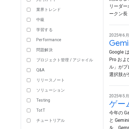
リーダー
業界トレンド
ークン長 
中級
学習する
2025年6月1
Performance
Gem
問題解決
Google
Pro およ
プロジェクト管理 / アジャイル
ル」がプ
Q&A
選択肢が
リリースノート
ソリューション
2025年5月9
Testing
ゲーム
TotT
今年の Ga
と Gem
チュートリアル
を、Gem