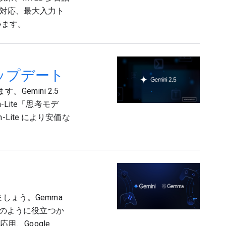
に対応、最大入力ト
ています。
アップデート
。Gemini 2.5
h-Lite「思考モデ
ite により安価な
りましょう。Gemma
にどのように役立つか
用、Google