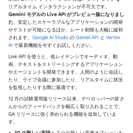
リアルタイム インタラクションが不可欠です。
Gemini モデルの Live API がプレビュー版になりまし
た
。安定したスケーラブルなアプリケーションの開発
やテストが可能になるほか、レート制限も大幅に緩和
されます。
Google AI Studio
の
Gemini API
と
Vertex
AI
で最新機能を今すぐお試しください。
Live API を使うと、低レイテンシでオーディオ、動
画、テキストをストリーミングするアプリケーション
やエージェントを開発できます。人間のように会話し
たり、ライブ会議に参加したり、リアルタイムに状況
を監視したりする際に最適です。
12 月の試験運用版リリース以来、デベロッパーの皆さ
んからのフィードバックを幅広く取り入れることで、
GA リリースに強く求められる機能を追加していま
す。
30 の新しい言語
と 2 つの新しい音声オプションを