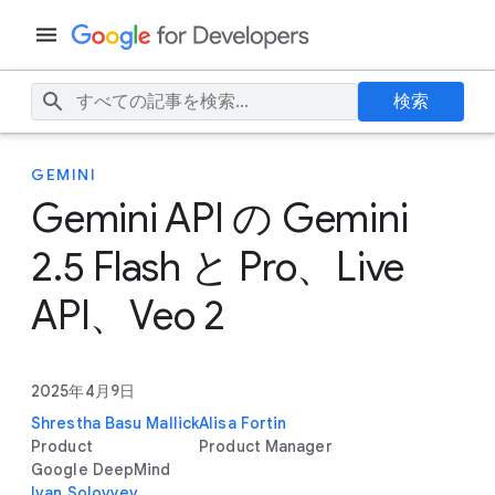
検索
GEMINI
Gemini API の Gemini
2.5 Flash と Pro、Live
API、Veo 2
2025年4月9日
Shrestha Basu Mallick
Alisa Fortin
Product
Product Manager
Google DeepMind
Ivan Solovyev