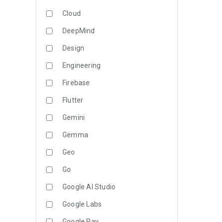
Cloud
DeepMind
Design
Engineering
Firebase
Flutter
Gemini
Gemma
Geo
Go
Google AI Studio
Google Labs
Google Pay