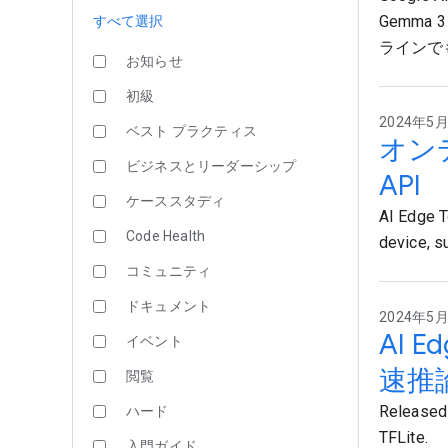
Gemm
すべて選択
ラインで
お知らせ
初級
2024年5月2
ベスト プラクティス
オンデ
ビジネスとリーダーシップ
API
ケーススタディ
AI Edge T
Code Health
device, s
コミュニティ
ドキュメント
2024年5月1
AI 
イベント
速推
閲覧
Released 
ハード
TFLite.
入門ガイド