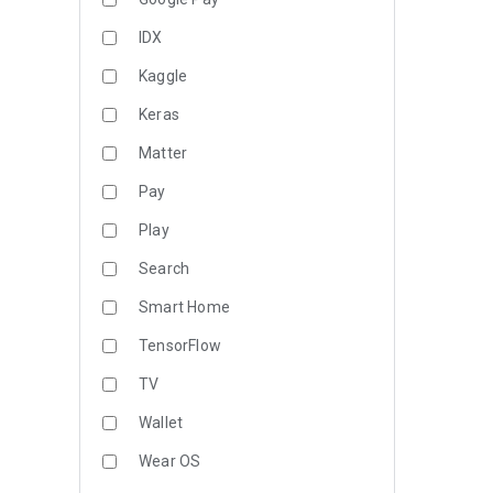
IDX
Kaggle
Keras
Matter
Pay
Play
Search
Smart Home
TensorFlow
TV
Wallet
Wear OS