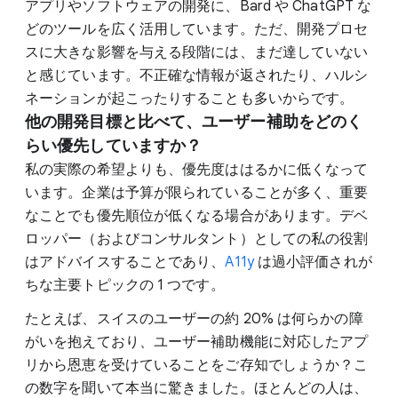
アプリやソフトウェアの開発に、Bard や ChatGPT な
どのツールを広く活用しています。ただ、開発プロセ
スに大きな影響を与える段階には、まだ達していない
と感じています。不正確な情報が返されたり、ハルシ
ネーションが起こったりすることも多いからです。
他の開発目標と比べて、ユーザー補助をどのく
らい優先していますか？
私の実際の希望よりも、優先度ははるかに低くなって
います。企業は予算が限られていることが多く、重要
なことでも優先順位が低くなる場合があります。デベ
ロッパー（およびコンサルタント）としての私の役割
はアドバイスすることであり、
A11y
は過小評価されが
ちな主要トピックの 1 つです。
たとえば、スイスのユーザーの約 20% は何らかの障
がいを抱えており、ユーザー補助機能に対応したアプ
リから恩恵を受けていることをご存知でしょうか？こ
の数字を聞いて本当に驚きました。ほとんどの人は、