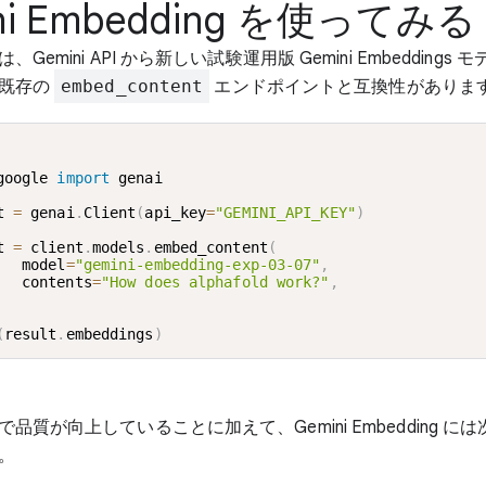
ni Embedding を使ってみる
Gemini API から新しい試験運用版 Gemini Embeddings
。既存の
embed_content
エンドポイントと互換性がありま
google 
import
 genai

t 
=
 genai
.
Client
(
api_key
=
"GEMINI_API_KEY"
)
t 
=
 client
.
models
.
embed_content
(
   model
=
"gemini-embedding-exp-03-07"
,
   contents
=
"How does alphafold work?"
,
(
result
.
embeddings
)
品質が向上していることに加えて、Gemini Embedding に
。