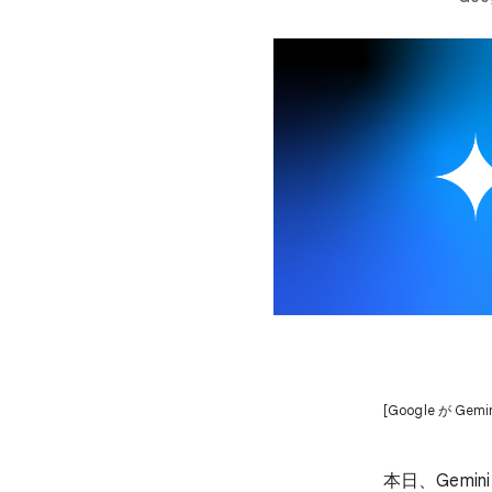
[Google が G
本日、Gemini