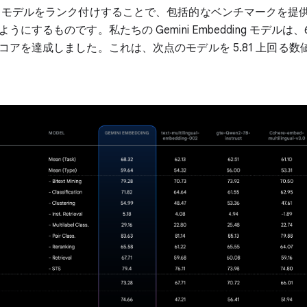
 モデルをランク付けすることで、包括的なベンチマークを提
にするものです。私たちの Gemini Embedding モデルは、6
コアを達成しました。これは、次点のモデルを 5.81 上回る数