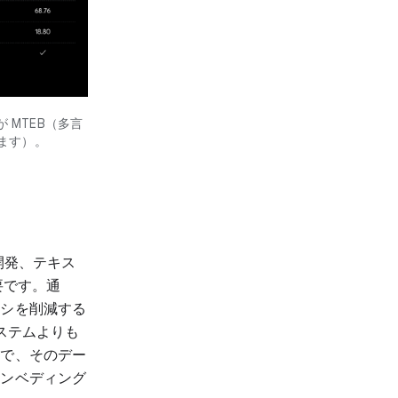
）が MTEB（多言
ます）。
開発、テキス
要です。通
ンシを削減する
ステムよりも
とで、そのデー
エンベディング