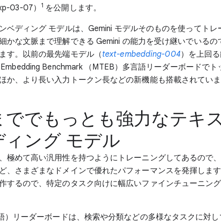
1
exp-03-07）
を公開します。
ンベディング モデルは、Gemini モデルそのものを使ってト
細かな文脈まで理解できる Gemini の能力を受け継いでいる
ます。以前の最先端モデル（
text-embedding-004
）を上回る
Text Embedding Benchmark （MTEB）多言語リーダーボー
ほか、より長い入力トークン長などの新機能も搭載されてい
まででもっとも強力なテキス
ディング モデル
、極めて高い汎用性を持つようにトレーニングしてあるので
ど、さまざまなドメインで優れたパフォーマンスを発揮しま
作するので、特定のタスク向けに幅広いファインチューニン
言語）リーダーボードは、検索や分類などの多様なタスクに対し