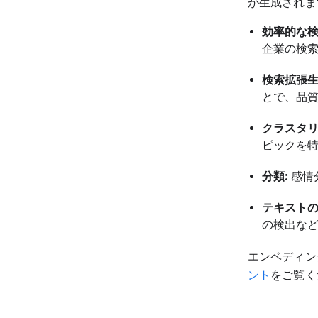
が生成されま
効率的な検
企業の検
検索拡張生
とで、品
クラスタリ
ピックを
分類:
感情
テキストの
の検出な
エンベディン
ント
をご覧く