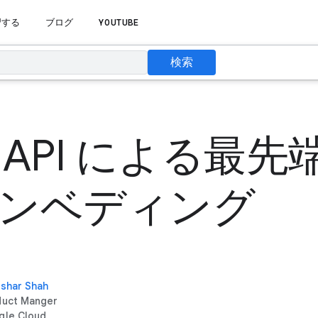
習する
ブログ
YOUTUBE
検索
ni API による最
エンベディング
shar Shah
duct Manger
gle Cloud