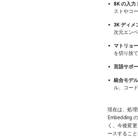
8K の入
ストやコ
3K ディ
次元エン
マトリョー
を切り捨て
言語サポー
統合モデル
ル、コー
現在は、処理
Embedd
く、今後変更
ースすること