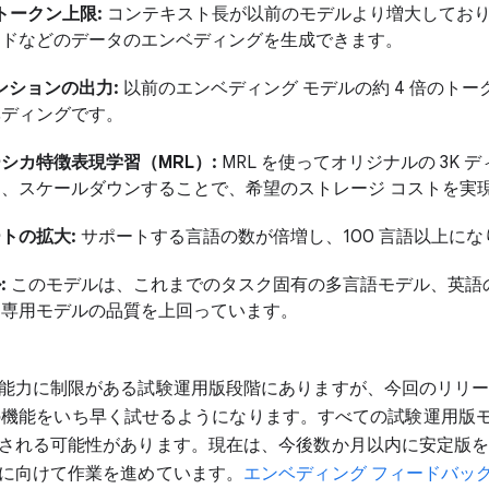
力トークン上限:
コンテキスト長が以前のモデルより増大してお
ードなどのデータのエンベディングを生成できます。
メンションの出力:
以前のエンベディング モデルの約 4 倍のトー
ベディングです。
シカ特徴表現学習（MRL）:
MRL を使ってオリジナルの 3K 
、スケールダウンすることで、希望のストレージ コストを実
トの拡大:
サポートする言語の数が倍増し、100 言語以上にな
:
このモデルは、これまでのタスク固有の多言語モデル、英語
ド専用モデルの品質を上回っています。
能力に制限がある試験運用版段階にありますが、今回のリリースで 
ing の機能をいち早く試せるようになります。すべての試験運用版
される可能性があります。現在は、今後数か月以内に安定版
に向けて作業を進めています。
エンベディング フィードバック