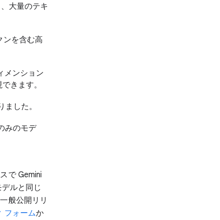
り、大量のテキ
クンを含む高
ディメンション
現できます。
りました。
のみのモデ
Gemini
モデルと同じ
を一般公開リリ
 フォーム
か