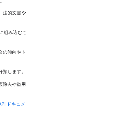
す。
、法的文書や
に組み込むこ
タの傾向やト
分類します。
複除去や盗用
i API ドキュメ