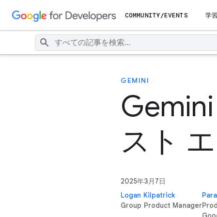
COMMUNITY/EVENTS
学
GEMINI
Gemi
スト 
2025年3月7日
Logan Kilpatrick
Para
Group Product Manager
Pro
Goo