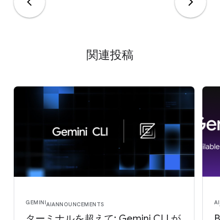
関連投稿
GEMINI
AI
AI
ANNOUNCEMENTS
ターミナルを超えて: Gemini CLI が
B