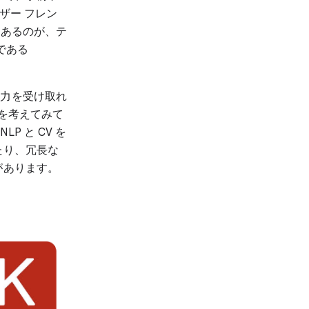
ザー フレン
にあるのが、テ
ルである
入力を受け取れ
クを考えてみて
 と CV を
たり、冗長な
があります。