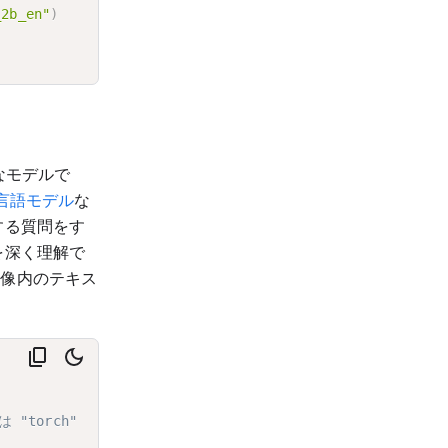
_2b_en"
)
なモデルで
 言語モデル
な
する質問をす
を深く理解で
画像内のテキス
 "torch"