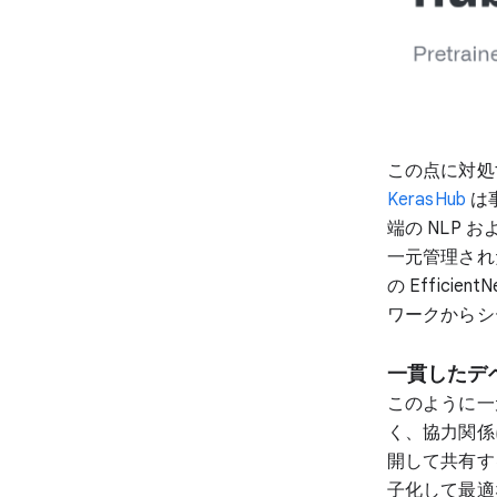
この点に対処
KerasHub
は
端の NLP
一元管理された
の Effic
ワークからシ
一貫したデ
このように一
く、協力関係
開して共有す
子化して最適