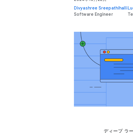
Divyashree Sreepathihalli
Lu
Software Engineer
Te
ディープ ラ