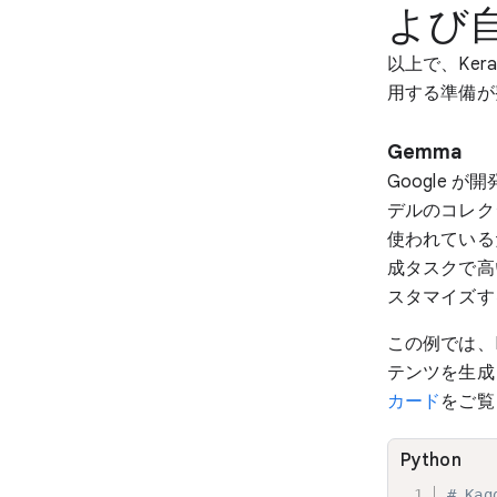
よび
以上で、Ker
用する準備が
Gemma
Google が
デルのコレクシ
使われている
成タスクで高
スタマイズす
この例では、Ke
テンツを生成し
カード
をご覧
Python
# Ka