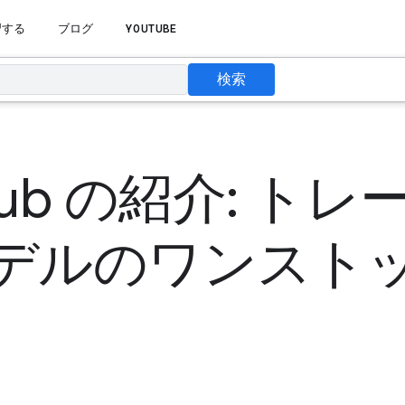
習する
ブログ
YOUTUBE
検索
sHub の紹介: ト
デルのワンストッ