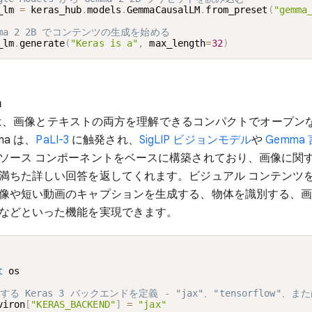
_lm 
=
 keras_hub
.
models
.
GemmaCausalLM
.
from_preset
(
"gemma
mma 2 2B でコンテンツの生成を始める
_lm
.
generate
(
"Keras is a"
,
 max_length
=
32
)
a
、画像とテキストの両方を理解できるコンパクトでオープン
ma は、
PaLI-3
に触発され、
SigLIP ビジョンモデル
や
Gemma
ソース コンポーネントをベースに構築されており、画像に関
満ちた詳しい回答を返してくれます。ビジュアル コンテンツ
像や短い動画のキャプションを生成する、物体を識別する、
などといった機能を実現できます。
t
 os

する Keras 3 バックエンドを定義 - "jax"、"tensorflow"、または
viron
[
"KERAS_BACKEND"
]
=
"jax"