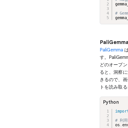
gemma
# Ge
gemma
PaliGemm
PaliGemma
は
す。PaliGem
どのオープン
ると、洞察に
きるので、画
トを読み取る
Python
impor
# 利用
os
.
en