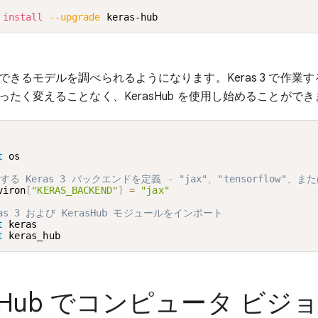
 
install
--upgrade
 keras-hub
できるモデルを調べられるようになります。Keras 3 で作業
ったく変えることなく、KerasHub を使用し始めることができ
t
 os

する Keras 3 バックエンドを定義 - "jax"、"tensorflow"、または
viron
[
"KERAS_BACKEND"
]
=
"jax"
ras 3 および KerasHub モジュールをインポート
t
t
 keras_hub
asHub でコンピュータ ビジ