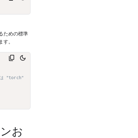
するための標準
ます。
 "torch"
ョンお