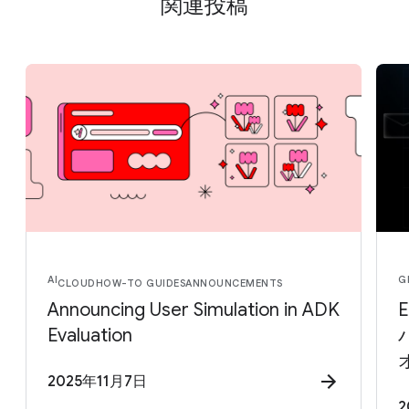
関連投稿
AI
G
CLOUD
HOW-TO GUIDES
ANNOUNCEMENTS
Announcing User Simulation in ADK
Evaluation
2025年11月7日
2