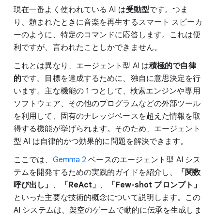
現在一番よく使われている AI は
受動型
です。つま
り、頼まれたときに音楽を再生するスマート スピーカ
ーのように、特定のコマンドに応答します。これは便
利ですが、言われたことしかできません。
これとは異なり、エージェント型 AI は
積極的で自律
的
です。目標を達成するために、独自に意思決定を行
います。主な機能の 1 つとして、検索エンジンや専用
ソフトウェア、その他のプログラムなどの外部ツール
を利用して、固有のナレッジベースを超えた情報を取
得する機能が挙げられます。そのため、エージェント
型 AI は自律的かつ効果的に問題を解決できます。
ここでは、
Gemma 2
ベースのエージェント型 AI シス
テムを開発するための実践的ガイドを紹介し、
「関数
呼び出し」
、
「ReAct」
、
「Few-shot プロンプト」
といった主要な技術的概念について説明します。この
AI システムは、架空のゲームで動的に伝承を生成しま