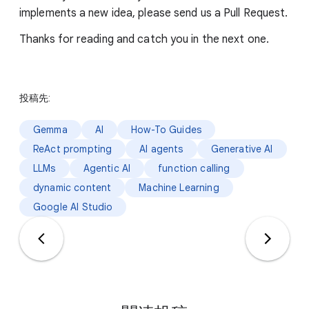
implements a new idea, please send us a Pull Request.
Thanks for reading and catch you in the next one.
投稿先:
Gemma
AI
How-To Guides
ReAct prompting
AI agents
Generative AI
LLMs
Agentic AI
function calling
dynamic content
Machine Learning
Google AI Studio