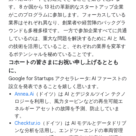
す。 8 か国から 13 社の革新的なスタートアップ企業
がこのプログラムに参加します。フォーカスしている
業界はそれぞれ異なり、創業者や経営陣のバックグラ
ウンドも多種多様です。 一方で参加企業すべてに共通
しているのは、重大な問題を解決するために AI と ML
の技術を活用していること、それぞれの業界を変革す
るポテンシャルを秘めていることです。
コホートの皆さまにお祝い申し上げるととも
に、
Google for Startups アクセラレータ: AI ファーストの
設立を発表できることを嬉しく思います。
Annea.Ai
（ドイツ）は AI とデジタルツイン テクノ
ロジーを利用し、風力タービンなどの再生可能エ
ネルギー アセットの故障を予測、防止していま
す。
Checktur.io
（ドイツ）は AI モデルとデータドリブ
ンな分析を活用し、エンドツーエンドの車両管理