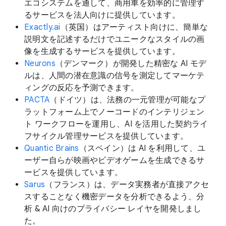
エコシステムを通して、商用車を効率的に管理す
るサービスを法人向けに提供しています。
Exactly.ai
（英国）はアーティスト向けに、簡単な
説明文を記述するだけでユニークなスタイルの画
像を生成するサービスを提供しています。
Neurons
（デンマーク）が開発した精密な AI モデ
ルは、人間の潜在意識の信号を測定してマーケテ
ィングの反応を予測できます。
PACTA
（ドイツ）は、法務の一元管理が可能なプ
ラットフォーム上でノーコードのインテリジェン
ト ワークフローを運用し、AI を活用した契約ライ
フサイクル管理サービスを提供しています。
Quantic Brains
（スペイン）は AI を利用して、ユ
ーザー自らが映画やビデオゲームを生成できるサ
ービスを提供しています。
Sarus
（フランス）は、データ実務者が直接アクセ
スすることなく機密データを分析できるよう、分
析 & AI 向けのプライバシー レイヤを開発しまし
た。