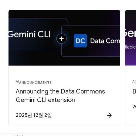
AI
AI
ANNOUNCEMENTS
Announcing the Data Commons
B
Gemini CLI extension
2
2025년 12월 2일