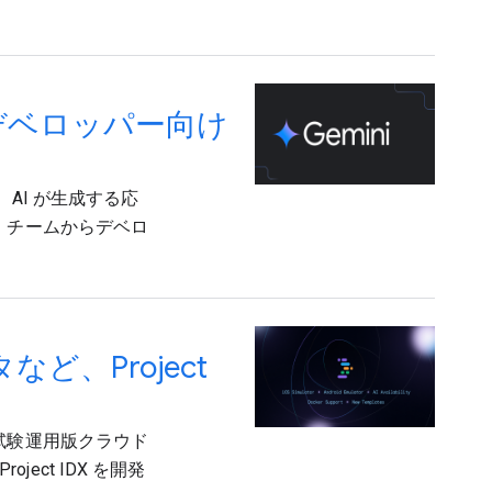
: デベロッパー向け
上し、AI が生成する応
 チームからデベロ
など、Project
試験運用版クラウド
ject IDX を開発