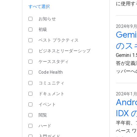
に使用す
すべて選択
お知らせ
2024年9月3
初級
Gem
ベスト プラクティス
のス
ビジネスとリーダーシップ
Gemini
ケーススタディ
答が定義
ッパーへ
Code Health
コミュニティ
ドキュメント
2024年1月2
And
イベント
ID
閲覧
半年前、
ハード
ベース ワ
入門ガイド