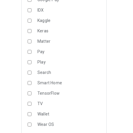
IDX
Kaggle
Keras
Matter
Pay
Play
Search
Smart Home
TensorFlow
TV
Wallet
Wear OS