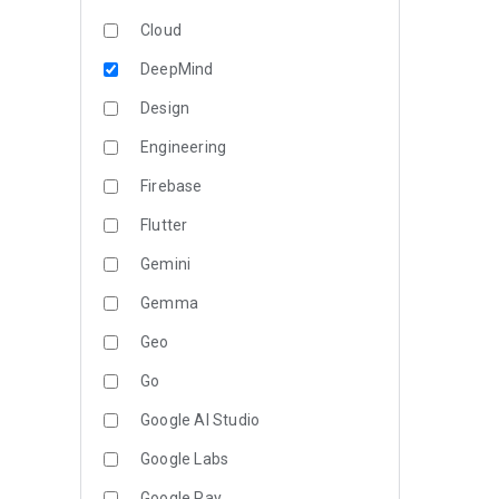
Cloud
DeepMind
Design
Engineering
Firebase
Flutter
Gemini
Gemma
Geo
Go
Google AI Studio
Google Labs
Google Pay