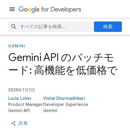
検索
GEMINI
Gemini API のバッチモ
ード: 高機能を低価格で
2025年7月7日
Lucia Loher
Vishal Dharmadhikari
Product Manager
Developer Experience
Gemini API
Gemini
共有