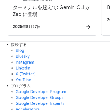
AI
ANNOUNCEMENTS
ターミナルを超えて: Gemini CLI が
B
Zed に登場
2
2025年8月27日
接続する
Blog
Bluesky
Instagram
LinkedIn
X (Twitter)
YouTube
プログラム
Google Developer Program
Google Developer Groups
Google Developer Experts
Accelerators