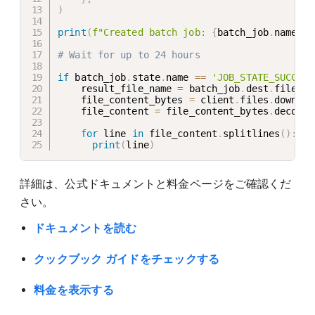
)
print
(
f"Created batch job: 
{
batch_job
.
name
}
"
)
# Wait for up to 24 hours
if
 batch_job
.
state
.
name 
==
'JOB_STATE_SUCCEED
    result_file_name 
=
 batch_job
.
dest
.
file_na
    file_content_bytes 
=
 client
.
files
.
downloa
    file_content 
=
 file_content_bytes
.
decode
(
for
 line 
in
 file_content
.
splitlines
(
)
:
print
(
line
)
詳細は、公式ドキュメントと料金ページをご確認くだ
さい。
ドキュメントを読む
クックブック ガイドをチェックする
料金を表示する