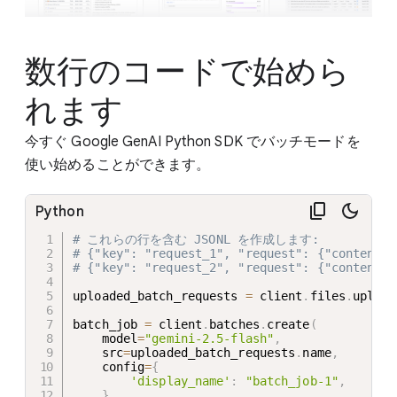
数行のコードで始めら
れます
今すぐ Google GenAI Python SDK でバッチモードを
使い始めることができます。
Python
# これらの行を含む JSONL を作成します:
# {"key": "request_1", "request": {"contents"
# {"key": "request_2", "request": {"contents"
uploaded_batch_requests 
=
 client
.
files
.
upload
batch_job 
=
 client
.
batches
.
create
(
    model
=
"gemini-2.5-flash"
,
    src
=
uploaded_batch_requests
.
name
,
    config
=
{
'display_name'
:
"batch_job-1"
,
}
,