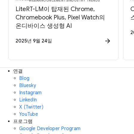
WEB
ANNOUNCEMENTS
INDUSTRY TRENDS
LiteRT-LM이 탑재된 Chrome,
C
Chromebook Plus, Pixel Watch의
온디바이스 생성형 AI
2
2025년 9월 24일
연결
Blog
Bluesky
Instagram
LinkedIn
X (Twitter)
YouTube
프로그램
Google Developer Program