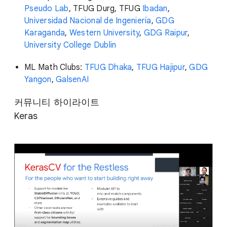
Pseudo Lab
,
TFUG Durg, TFUG
Ibadan
,
Universidad Nacional de Ingeniería
,
GDG
Karaganda
,
Western University
,
GDG Raipur
,
University College Dublin
ML Math Clubs:
TFUG Dhaka
,
TFUG Hajipur
,
GDG
Yangon
,
GalsenAI
커뮤니티 하이라이트
Keras