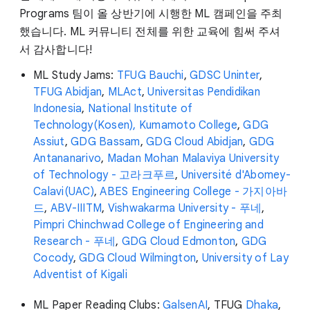
Programs 팀이 올 상반기에 시행한 ML 캠페인을 주최
했습니다. ML 커뮤니티 전체를 위한 교육에 힘써 주셔
서 감사합니다!
ML Study Jams:
TFUG Bauchi
,
GDSC Uninter
,
TFUG Abidjan
,
MLAct
,
Universitas Pendidikan
Indonesia
,
National Institute of
Technology(Kosen), Kumamoto College
,
GDG
Assiut
,
GDG Bassam
,
GDG Cloud Abidjan
,
GDG
Antananarivo
,
Madan Mohan Malaviya University
of Technology - 고라크푸르
,
Université d'Abomey-
Calavi(UAC)
,
ABES Engineering College - 가지아바
드
,
ABV-IIITM
,
Vishwakarma University - 푸네
,
Pimpri Chinchwad College of Engineering and
Research - 푸네
,
GDG Cloud Edmonton
,
GDG
Cocody
,
GDG Cloud Wilmington
,
University of Lay
Adventist of Kigali
ML Paper Reading Clubs:
GalsenAI
, TFUG
Dhaka
,