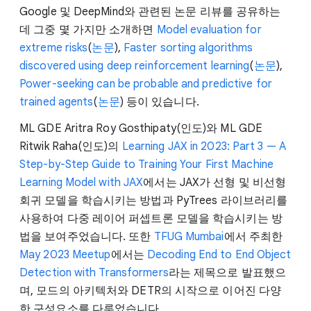
Google 및 DeepMind와 관련된 논문 리뷰를 공유하는
데 그중 몇 가지만 소개하면
Model evaluation for
extreme risks
(
논문
),
Faster sorting algorithms
discovered using deep reinforcement learning
(
논문
),
Power-seeking can be probable and predictive for
trained agents
(
논문
) 등이 있습니다.
ML GDE Aritra Roy Gosthipaty(인도)와 ML GDE
Ritwik Raha(인도)의
Learning JAX in 2023: Part 3 — A
Step-by-Step Guide to Training Your First Machine
Learning Model with JAX
에서는 JAX가 선형 및 비선형
회귀 모델을 학습시키는 방법과 PyTrees 라이브러리를
사용하여 다중 레이어 퍼셉트론 모델을 학습시키는 방
법을 보여주었습니다. 또한
TFUG Mumbai
에서 주최한
May 2023 Meetup
에서는
Decoding End to End Object
Detection with Transformers
라는 제목으로 발표했으
며, 모드의 아키텍처와 DETR의 시작으로 이어진 다양
한 구성요소를 다루었습니다.