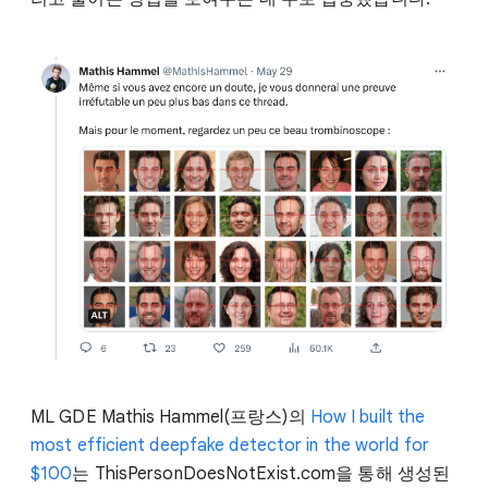
ML GDE Mathis Hammel(프랑스)의
How I built the
most efficient deepfake detector in the world for
$100
는 ThisPersonDoesNotExist.com을 통해 생성된