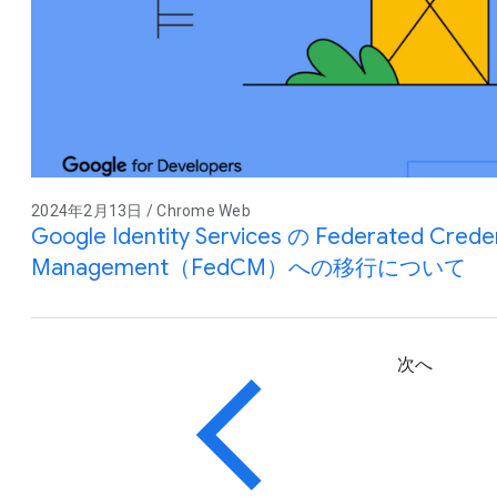
2024年2月13日 / Chrome Web
Google Identity Services の Federated Creden
Management（FedCM）への移行について
次へ