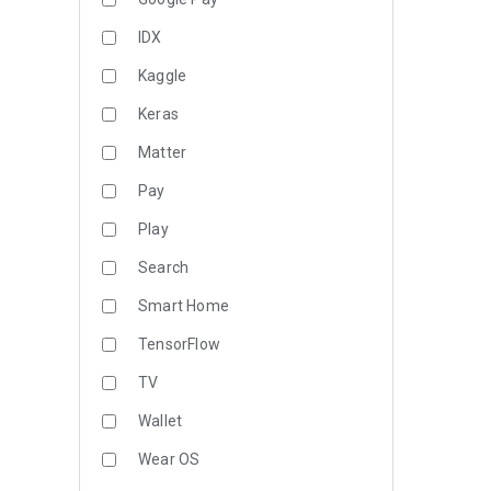
IDX
Kaggle
Keras
Matter
Pay
Play
Search
Smart Home
TensorFlow
TV
Wallet
Wear OS