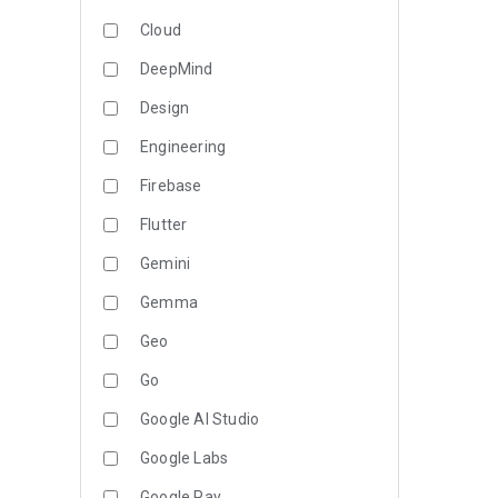
Cloud
DeepMind
Design
Engineering
Firebase
Flutter
Gemini
Gemma
Geo
Go
Google AI Studio
Google Labs
Google Pay