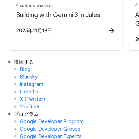
AI
AI
ANNOUNCEMENTS
Building with Gemini 3 in Jules
A
G
2025年11月19日
2
接続する
Blog
Bluesky
Instagram
LinkedIn
X (Twitter)
YouTube
プログラム
Google Developer Program
Google Developer Groups
Google Developer Experts