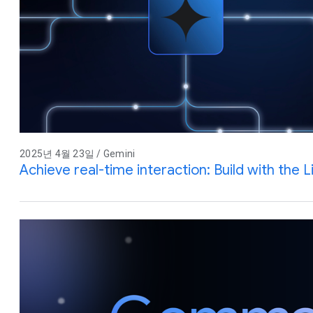
2025년 4월 23일 / Gemini
Achieve real-time interaction: Build with the L