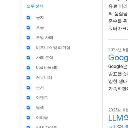
유료 미리
모두 선택
의 품질을 
공지
준수를 위한
초급
워터마크
모범 사례
비즈니스 및 리더십
2025년 6월
Goog
사례 분석
Google은
Code Health
발표했습니
커뮤니티
양한 생태
문서
가속화한
이벤트
탐색
2025년 6월
LLM
어려움
안내 가이드