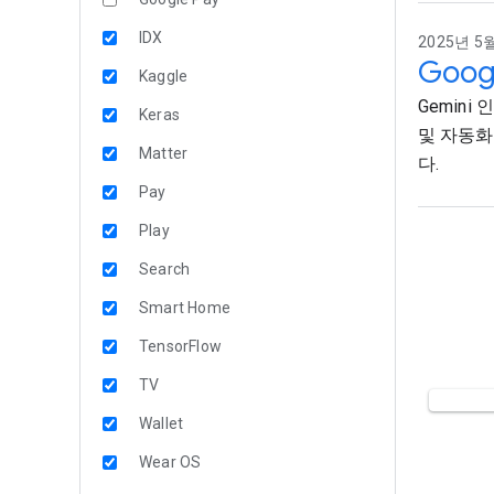
IDX
2025년 5월
Goo
Kaggle
Gemin
Keras
및 자동화
Matter
다.
Pay
Play
Search
Smart Home
TensorFlow
TV
Wallet
Wear OS