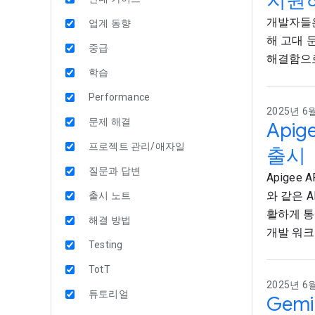
지원
개발자들은
업계 동향
해 고대 
중급
해결함으로
학습
Performance
2025년 6월
문제 해결
Apig
프로젝트 관리/애자일
출시
질문과 답변
Apigee 
와 같은 
출시 노트
활하게 통
해결 방법
개발 워크
Testing
TotT
2025년 6월
튜토리얼
Gem