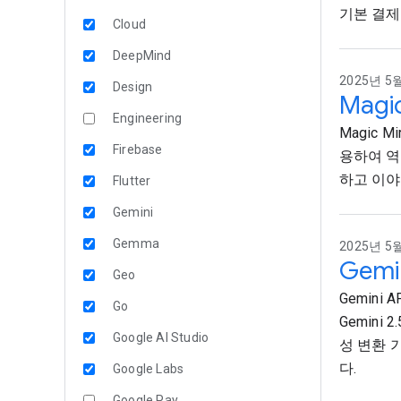
기본 결제
Cloud
DeepMind
2025년 5월
Design
Mag
Engineering
Magic M
Firebase
용하여 역
하고 이야
Flutter
Gemini
Gemma
2025년 5월
Gemi
Geo
Gemin
Go
Gemini 
Google AI Studio
성 변환 기
다.
Google Labs
Google Pay