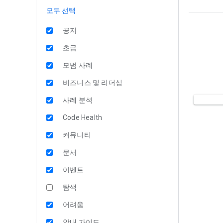
모두 선택
공지
초급
모범 사례
비즈니스 및 리더십
사례 분석
Code Health
커뮤니티
문서
이벤트
탐색
어려움
안내 가이드