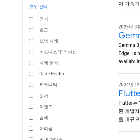
어 가속기
모두 선택
공지
2025년 3월
초급
Gemm
모범 사례
Gemma 3 1
비즈니스 및 리더십
Edge, is 
availabilit
사례 분석
Code Health
커뮤니티
2024년 12월
Flu
문서
Flutte
이벤트
된 개발자
탐색
을 대규모
어려움
안내 가이드