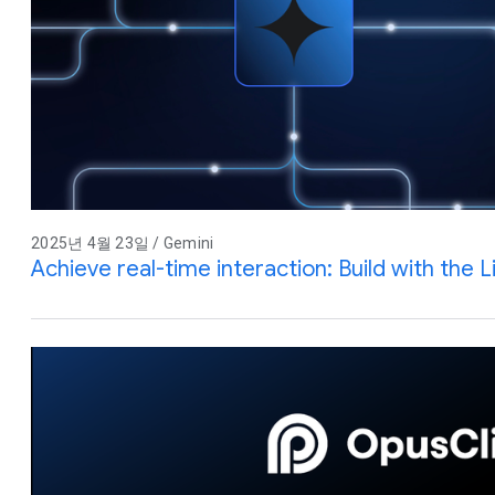
2025년 4월 23일 / Gemini
Achieve real-time interaction: Build with the L