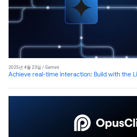
2025년 4월 23일 / Gemini
Achieve real-time interaction: Build with the L