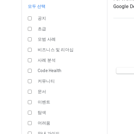
Google De
모두 선택
공지
초급
모범 사례
비즈니스 및 리더십
사례 분석
Code Health
커뮤니티
문서
이벤트
탐색
어려움
안내 가이드