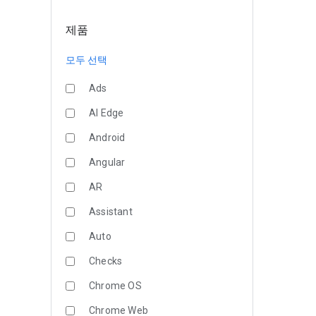
제품
모두 선택
Ads
AI Edge
Android
Angular
AR
Assistant
Auto
Checks
Chrome OS
Chrome Web