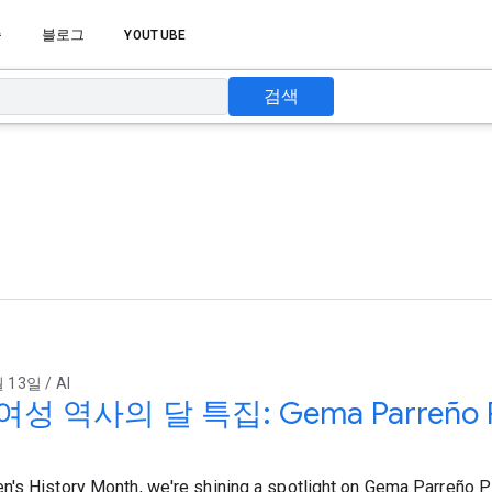
습
블로그
YOUTUBE
검색
 13일 / AI
여성 역사의 달 특집: Gema Parreño Pi
's History Month, we're shining a spotlight on Gema Parreño P