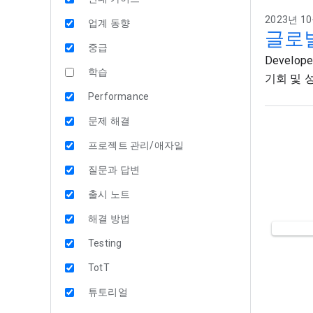
2023년 10
업계 동향
글로
중급
Develo
학습
기회 및 
Performance
문제 해결
프로젝트 관리/애자일
질문과 답변
출시 노트
해결 방법
Testing
TotT
튜토리얼