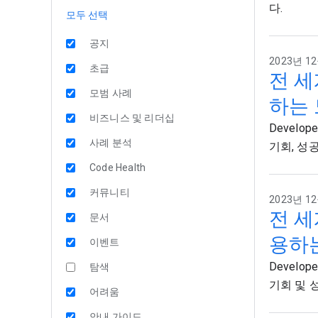
다.
모두 선택
공지
2023년 12
초급
전 세
모범 사례
하는 
비즈니스 및 리더십
Develo
사례 분석
기회, 성
Code Health
커뮤니티
2023년 12월
전 세
문서
용하는
이벤트
Develo
탐색
기회 및 
어려움
안내 가이드