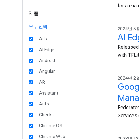
for a cha
제품
모두 선택
2024년 5월
AI 
Ads
Released 
AI Edge
with TFLit
Android
Angular
2024년 2월
AR
Googl
Assistant
Man
Auto
Federated
Checks
Services (
Chrome OS
Chrome Web
2023년 12