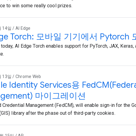
nce to win some really cool prizes.
 14일 / AI Edge
Edge Torch: 모바일 기기에서 Pytor
today, AI Edge Torch enables support for PyTorch, JAX, Keras,
e.
 13일 / Chrome Web
e Identity Services용 FedCM(Federa
agement) 마이그레이션
 Credential Management (FedCM), will enable sign-in for the Go
GIS) library after the phase out of third-party cookies.
월 15일 / AR