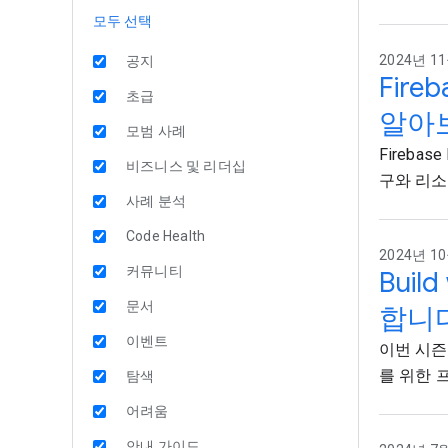
모두 선택
2024년 11월
공지
Fire
초급
알아
모범 사례
Firebas
비즈니스 및 리더십
구와 리소
사례 분석
Code Health
2024년 10
커뮤니티
Buil
문서
합니다
이벤트
이번 시즌
를 위한 
탐색
어려움
안내 가이드