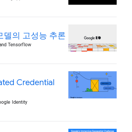
ch 모델의 고성능 추론
 and Tensorflow
ted Credential
ogle Identity