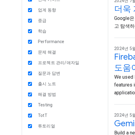
2024년 7월
더욱 
업계 동향
Googl
중급
고 탐색하
학습
Performance
2024년 5월 
문제 해결
Fire
프로젝트 관리/애자일
도움
질문과 답변
We used F
출시 노트
features 
applicatio
해결 방법
Testing
2024년 5월
TotT
Gem
튜토리얼
Build a n