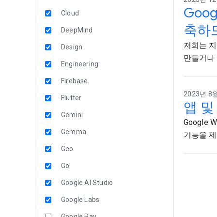
Goog
Cloud
축하
DeepMind
저희는 지난
Design
만들거나 Ph
Engineering
Firebase
2023년 8월
Flutter
앱 및
Gemini
Google
Gemma
기능을 제
Geo
Go
Google AI Studio
Google Labs
Google Pay