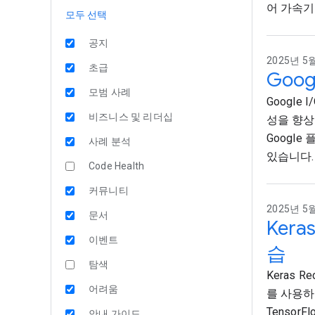
어 가속기
모두 선택
공지
2025년 5월
초급
Goo
모범 사례
Google 
비즈니스 및 리더십
성을 향상
Google
사례 분석
있습니다.
Code Health
커뮤니티
2025년 5월
문서
Ker
이벤트
습
탐색
Keras 
어려움
를 사용하
Tensor
안내 가이드