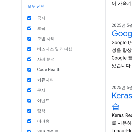
어 가속기
모두 선택
공지
2025년 5월
초급
Goo
모범 사례
Google 
비즈니스 및 리더십
성을 향상
Google
사례 분석
있습니다.
Code Health
커뮤니티
2025년 5월
문서
Ker
이벤트
습
탐색
Keras 
어려움
를 사용하
Tensor
안내 가이드