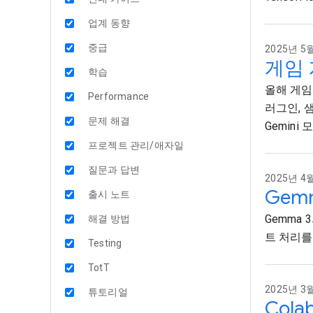
업계 동향
중급
2025년 5월
게임 
학습
올해 게임 
Performance
러그인, 샘
문제 해결
Gemin
프로젝트 관리/애자일
질문과 답변
2025년 4월
Gem
출시 노트
Gemma
해결 방법
트 처리를
Testing
TotT
2025년 3월
튜토리얼
Cola