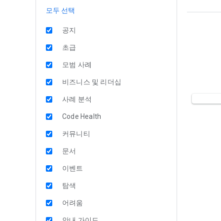
모두 선택
공지
초급
모범 사례
비즈니스 및 리더십
사례 분석
Code Health
커뮤니티
문서
이벤트
탐색
어려움
안내 가이드