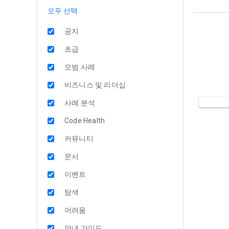
모두 선택
공지
초급
모범 사례
비즈니스 및 리더십
사례 분석
Code Health
커뮤니티
문서
이벤트
탐색
어려움
안내 가이드