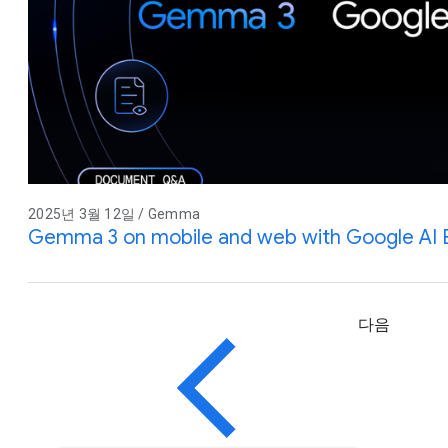
2025년 3월 12일 / Gemma
Gemma 3 on mobile and web with Google AI
다음