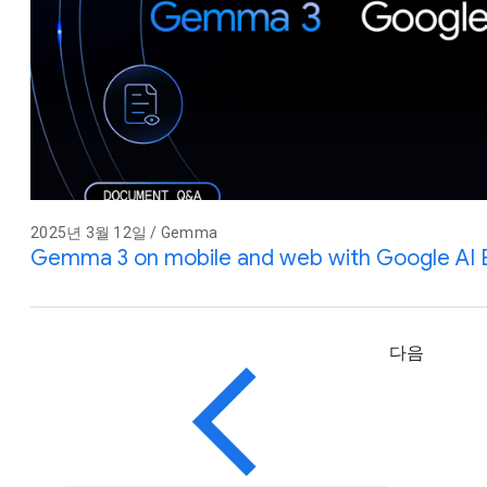
2025년 3월 12일 / Gemma
Gemma 3 on mobile and web with Google AI
다음