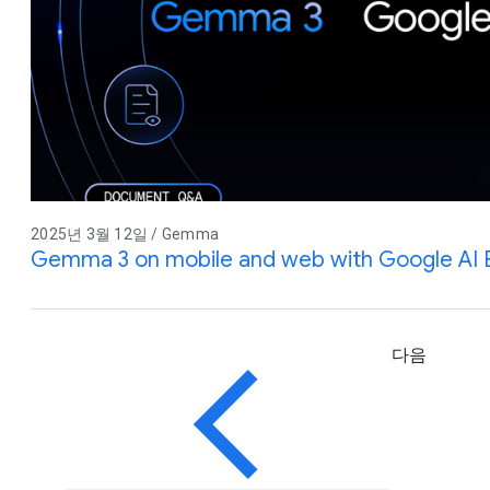
2025년 3월 12일 / Gemma
Gemma 3 on mobile and web with Google AI
다음